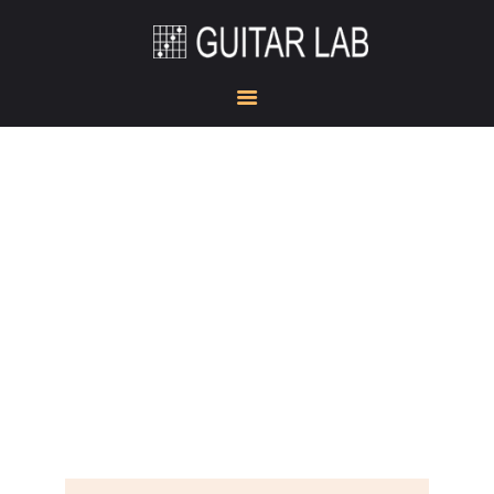
HOME
ACADEMY
STUDIO
GUITAR DOJO
SHOW ROOM
GEAR CORNER
KONTAKT