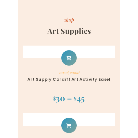
shop
Art Supplies
easel
,
wood
Art Supply Cardiff Art Activity Easel
30
–
45
$
$
Dieses
Produkt
weist
mehrere
Varianten
auf.