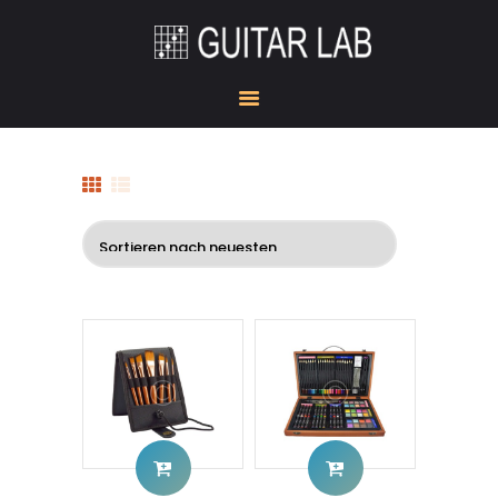
HOME
ACADEMY
STUDIO
GUITAR DOJO
SHOW ROOM
GEAR CORNER
KONTAKT