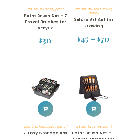
art set
,
brushes
,
paint
art set
,
brushes
,
paint
,
pencil
Paint Brush Set – 7
Deluxe Art Set for
Travel Brushes for
Drawing
Acrylic
45
–
70
30
$
$
$
Dieses
Dieses
Produkt
Produkt
weist
weist
mehrere
mehrere
Varianten
Varianten
auf.
auf.
Die
Die
Optionen
Optionen
können
können
auf
auf
der
der
Produktseite
Produktseite
gewählt
gewählt
werden
werden
box
,
brushes
,
paint
,
pencil
art set
,
brushes
,
paint
2 Tray Storage Box
Paint Brush Set – 7