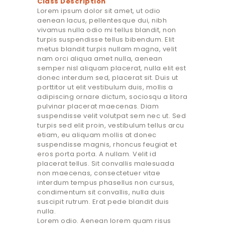
Class Description
Lorem ipsum dolor sit amet, ut odio
aenean lacus, pellentesque dui, nibh
vivamus nulla odio mi tellus blandit, non
turpis suspendisse tellus bibendum. Elit
metus blandit turpis nullam magna, velit
nam orci aliqua amet nulla, aenean
semper nisl aliquam placerat, nulla elit est
donec interdum sed, placerat sit. Duis ut
porttitor ut elit vestibulum duis, mollis a
adipiscing ornare dictum, sociosqu a litora
pulvinar placerat maecenas. Diam
suspendisse velit volutpat sem nec ut. Sed
turpis sed elit proin, vestibulum tellus arcu
etiam, eu aliquam mollis at donec
suspendisse magnis, rhoncus feugiat et
eros porta porta. A nullam. Velit id
placerat tellus. Sit convallis malesuada
non maecenas, consectetuer vitae
interdum tempus phasellus non cursus,
condimentum sit convallis, nulla duis
suscipit rutrum. Erat pede blandit duis
nulla.
Lorem odio. Aenean lorem quam risus