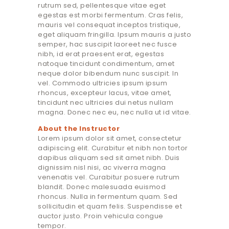
rutrum sed, pellentesque vitae eget
egestas est morbi fermentum. Cras felis,
mauris vel consequat inceptos tristique,
eget aliquam fringilla. Ipsum mauris a justo
semper, hac suscipit laoreet nec fusce
nibh, id erat praesent erat, egestas
natoque tincidunt condimentum, amet
neque dolor bibendum nunc suscipit. In
vel. Commodo ultricies ipsum ipsum
rhoncus, excepteur lacus, vitae amet,
tincidunt nec ultricies dui netus nullam
magna. Donec nec eu, nec nulla ut id vitae.
About the Instructor
Lorem ipsum dolor sit amet, consectetur
adipiscing elit. Curabitur et nibh non tortor
dapibus aliquam sed sit amet nibh. Duis
dignissim nisl nisi, ac viverra magna
venenatis vel. Curabitur posuere rutrum
blandit. Donec malesuada euismod
rhoncus. Nulla in fermentum quam. Sed
sollicitudin et quam felis. Suspendisse et
auctor justo. Proin vehicula congue
tempor.