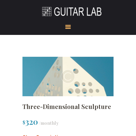
HOME
ACADEMY
STUDIO
GUITAR DOJO
SHOW ROOM
GEAR CORNER
KONTAKT
Three-Dimensional Sculpture
320
$
/monthly