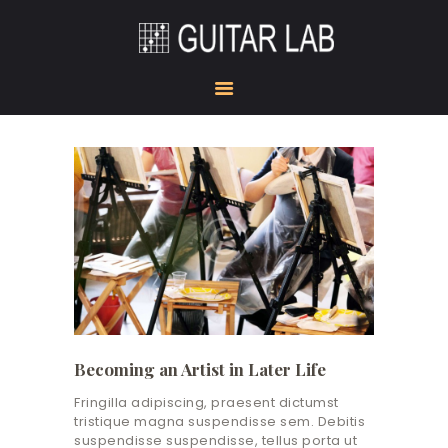
HOME
ACADEMY
STUDIO
GUITAR DOJO
SHOW ROOM
GEAR CORNER
KONTAKT
Becoming an Artist in Later Life
Fringilla adipiscing, praesent dictumst
tristique magna suspendisse sem. Debitis
suspendisse suspendisse, tellus porta ut