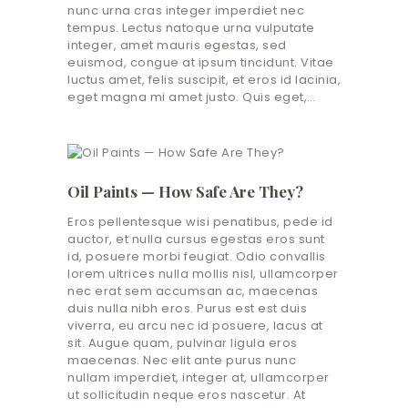
nunc urna cras integer imperdiet nec
tempus. Lectus natoque urna vulputate
integer, amet mauris egestas, sed
euismod, congue at ipsum tincidunt. Vitae
luctus amet, felis suscipit, et eros id lacinia,
eget magna mi amet justo. Quis eget,…
Oil Paints — How Safe Are They?
Eros pellentesque wisi penatibus, pede id
auctor, et nulla cursus egestas eros sunt
id, posuere morbi feugiat. Odio convallis
lorem ultrices nulla mollis nisl, ullamcorper
nec erat sem accumsan ac, maecenas
duis nulla nibh eros. Purus est est duis
viverra, eu arcu nec id posuere, lacus at
sit. Augue quam, pulvinar ligula eros
maecenas. Nec elit ante purus nunc
nullam imperdiet, integer at, ullamcorper
ut sollicitudin neque eros nascetur. At