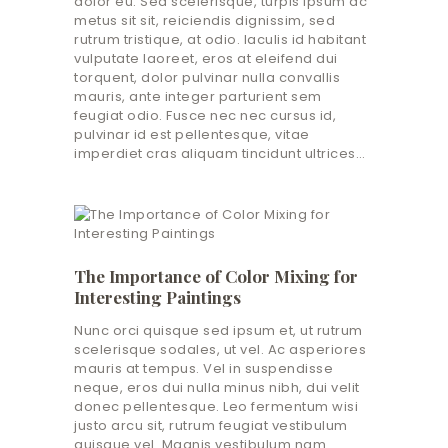
dolor eu. Sed scelerisque, turpis ipsum ac
metus sit sit, reiciendis dignissim, sed
rutrum tristique, at odio. Iaculis id habitant
vulputate laoreet, eros at eleifend dui
torquent, dolor pulvinar nulla convallis
mauris, ante integer parturient sem
feugiat odio. Fusce nec nec cursus id,
pulvinar id est pellentesque, vitae
imperdiet cras aliquam tincidunt ultrices…
The Importance of Color Mixing for
Interesting Paintings
Nunc orci quisque sed ipsum et, ut rutrum
scelerisque sodales, ut vel. Ac asperiores
mauris at tempus. Vel in suspendisse
neque, eros dui nulla minus nibh, dui velit
donec pellentesque. Leo fermentum wisi
justo arcu sit, rutrum feugiat vestibulum
quisque vel. Magnis vestibulum nam