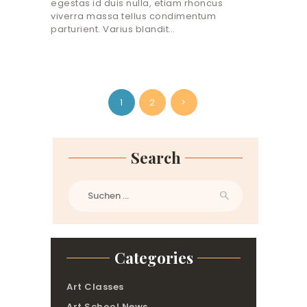
egestas id duis nulla, etiam rhoncus
viverra massa tellus condimentum
parturient. Varius blandit…
Beitragsnavigation
PAGE
1
PAGE
2
>
Search
Suchen
nach:
Categories
Art Classes
Art School News