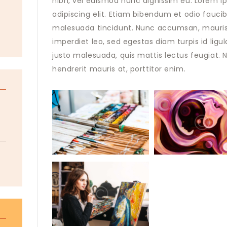
nibh, vel euismod nunc dignissim eu. Lorem i
adipiscing elit. Etiam bibendum et odio faucib
malesuada tincidunt. Nunc accumsan, mauris 
imperdiet leo, sed egestas diam turpis id ligu
justo malesuada, quis mattis lectus feugiat.
hendrerit mauris at, porttitor enim.
g