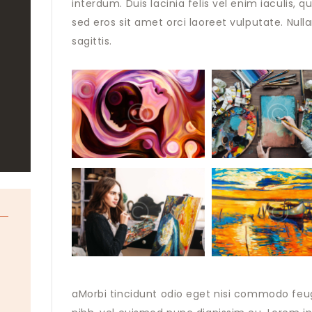
interdum. Duis lacinia felis vel enim iaculis, 
sed eros sit amet orci laoreet vulputate. Null
sagittis.
aMorbi tincidunt odio eget nisi commodo feu