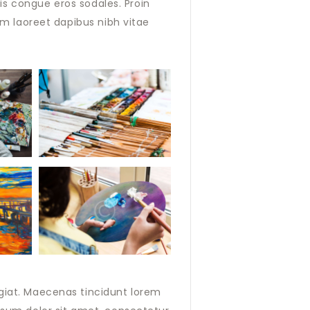
quis congue eros sodales. Proin
am laoreet dapibus nibh vitae
giat. Maecenas tincidunt lorem