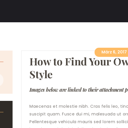
HOME
ACADEMY
STUDIO
GUITAR DOJO
März 6, 2017
How to Find Your Ow
SHOW ROOM
Style
GEAR CORNER
Images below are linked to their attachment 
KONTAKT
Maecenas et molestie nibh. Cras felis leo, tin
suscipit quam. Fusce dui mi, malesuada ut or
Pellentesque vehicula mauris sed lorem sollici