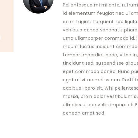
Pellentesque mi mi ante, rutrum a
id elementum feugiat nec ullamco
enim fugiat. Torquent sed ligula
vehicula donec venenatis pharetr
urna ullamcorper commodo id, in
mauris luctus incidunt commodo 
tempor imperdiet pede, vitae in
tincidunt sed, suspendisse aliq
eget commodo donec. Nunc purus 
eget ut vitae metus non. Portti
dapibus libero sit. Wisi pellent
massa, proin dolor vestibulum sus
ultricies ut convallis imperdiet.
aenean amet sed.