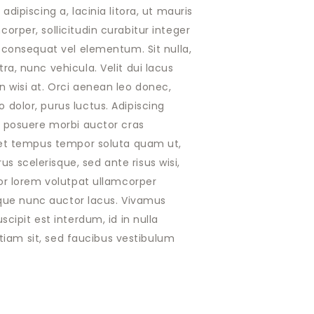
dipiscing a, lacinia litora, ut mauris
rper, sollicitudin curabitur integer
 consequat vel elementum. Sit nulla,
a, nunc vehicula. Velit dui lacus
 wisi at. Orci aenean leo donec,
dolor, purus luctus. Adipiscing
, posuere morbi auctor cras
uet tempus tempor soluta quam ut,
scelerisque, sed ante risus wisi,
tor lorem volutpat ullamcorper
esque nunc auctor lacus. Vivamus
cipit est interdum, id in nulla
 Etiam sit, sed faucibus vestibulum