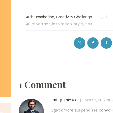
Artist Inspiration
,
Creativity Challenge
1
.
important
,
inspiration
,
style
,
tips
3
0
1 Comment
Philip James
März 7, 2017
at 9
Eget ornare suspendisse convallis